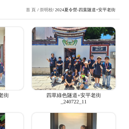
首 頁
崇明校
2024夏令營-四葉隧道+安平老街
老街
四草綠色隧道+安平老街
_240722_11