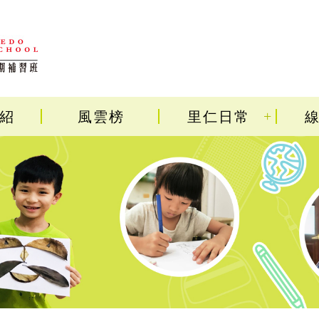
+
紹
風雲榜
里仁日常