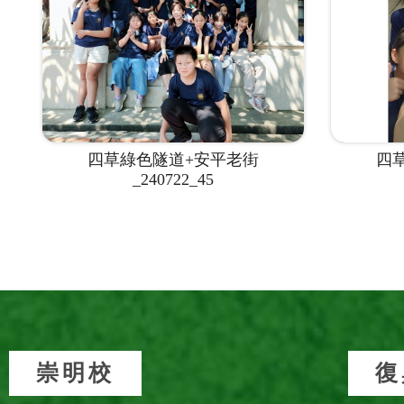
四草綠色隧道+安平老街
四
_240722_45
崇明校
復