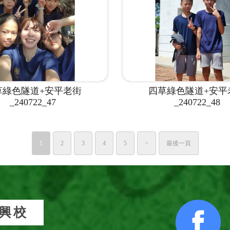
草綠色隧道+安平老街
四草綠色隧道+安平
_240722_47
_240722_48
1
2
3
4
5
>
最後一頁
興校