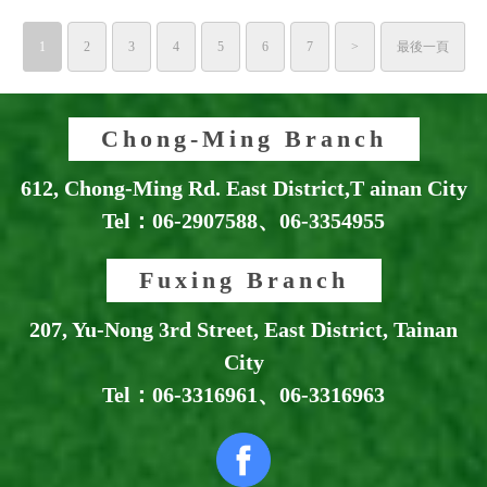
1
2
3
4
5
6
7
>
最後一頁
Chong-Ming Branch
612, Chong-Ming Rd. East District,T ainan City
Tel：
06-2907588
、
06-3354955
Fuxing Branch
207, Yu-Nong 3rd Street, East District, Tainan
City
Tel：
06-3316961
、
06-3316963